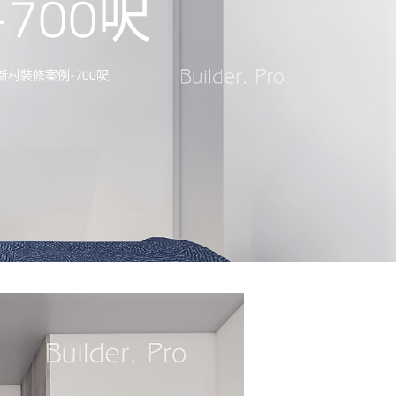
700呎
村裝修案例-700呎