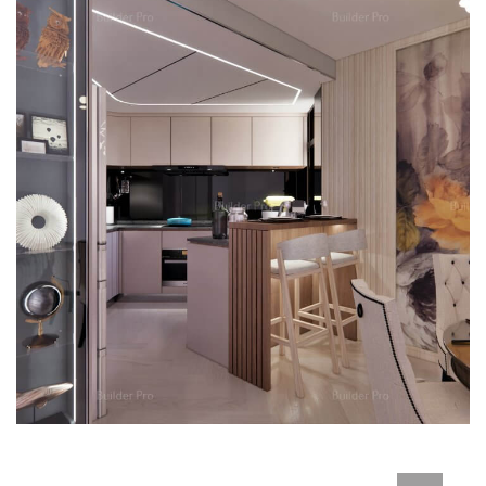
駿景園三房裝修-1370呎
新界區裝修
舊樓翻新
裝修案例