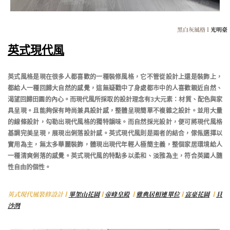
黑白灰風格 l
光明臺
英式現代風
英式風格是現在很多人都喜歡的一種裝修風格，它不管從設計上還是裝飾上，
都給人一種回歸大自然的感覺，這無疑戳中了身處都市中的人喜歡親近自然、
渴望回歸田園的內心。而現代風所採取的設計理念有3大元素：材質、配色與家
具呈現。且能夠保有時尚兼具設計感，整體呈現簡單不複雜之設計。並用大量
的線條設計，勾勒出現代風格的獨特韻味。而自然採光設計，便可將現代風格
基調完美呈現，展現出俐落設計感。英式現代風則是兩者的結合，傢俬選擇以
實用為主，無太多華麗裝飾，體現出現代年輕人極簡主義，整個家居環境給人
一種清爽俐落的感覺。英式現代風的特點多以柔和、淡雅為主，符合英國人隨
性自由的個性。
英式現代風裝修設計 l
畢架山花園
l
帝峰皇殿
l
雅典居相連單位
l
富豪花園
l
貝
沙灣