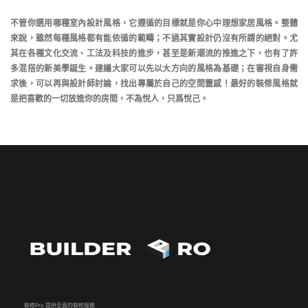
不管你選用哪種室內設計風格，它遵循的目標就是你心中理想家居風格。整體
來說，雖然每種風格都有能依循的範疇；不過其實設計仍沒有所謂的絕對。尤
其在各種文化交流、工法及科技的進步，甚至是新潮流的推進之下，也有了許
多混搭的新美學誕生。建議大家可以先以大方向的風格為基礎；在審視自身需
求後，可以再與設計師討論，找出專屬於自己的空間靈感！最好的裝修風格就
是把喜歡的一切放進你的房間，不為悅人，只爲悅己。
裝修Pro 提供全面的裝修服務