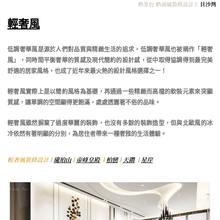
奶茶色 奶油風裝修設計 l
貝沙灣
輕奢風
低調奢華風是源於人們對品質與精緻生活的追求，低調奢華風也被稱作「輕奢
風」，同時間平衡奢華的質感及現代簡約的設計感，從中取得協調得到最完美
舒適的居家風格，也成了近年來最火熱的設計風格選擇之一！
輕奢風實際上是以簡約風格為基礎，再通過一些精緻而高檔的軟裝元素來突顯
質感，讓單調的空間顯得更飽滿，處處透露著不俗的品味。
輕奢風雖然摒棄了過度華麗的裝飾，也沒有多餘的裝飾造型，但與北歐風的冰
冷依然有著明顯的分別，為居住者帶來一種奢雅的生活體驗。
輕奢風裝修設計 l
瓏珀山
l
帝峰皇殿
l
柏巒
l
天鑽
l
星岸