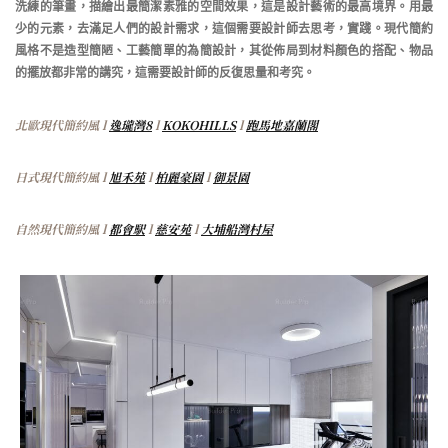
洗練的筆畫，描繪出最簡潔素雅的空間效果，這是設計藝術的最高境界。用最
少的元素，去滿足人們的設計需求，這個需要設計師去思考，實踐。現代簡約
風格不是造型簡陋、工藝簡單的為簡設計，其從佈局到材料顏色的搭配、物品
的擺放都非常的講究，這需要設計師的反復思量和考究。
北歐現代簡約風 l
逸瓏灣8
l
KOKOHILLS
l
跑馬地嘉蘭閣
日式現代簡約風 l
旭禾苑
l
柏麗豪園
l
御景園
自然現代簡約風 l
都會駅
l
慈安苑
l
大埔船灣村屋