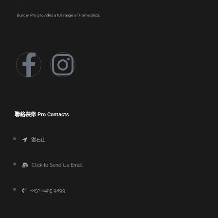
Builder Pro provides a full range of Home Deco.
聯絡裝修 Pro Contacts
鑽石山
Click to Send Us Email
+852 6405 9899