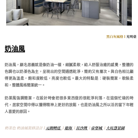
黑白灰風格 l
光明臺
奶油風
奶油風，顧名思義就是像奶油一樣，細膩柔軟，給人舒服治癒的感覺，整體的
色調也以奶茶色為主，呈現出的空間通透乾淨，簡約又有層次。與白色相比顯
得更為溫柔，飽和度較低，亮度也較低。最大的特點是：硬裝簡潔，軟裝柔
和，整體風格簡潔統一。
奶茶風強調簡潔，在設計時會把很多東西做的很乾淨利落，在這個忙碌的時
代，居家空間中得以獲得精神上更好的放鬆，也是奶油風之所以活的當下年輕
人喜愛的原因。
奶茶色 奶油風裝修設計
l
元朗娉廷
l
迎海
l
貝沙灣
l
帝堡城
l
大坑慧景園