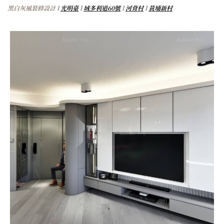
黑白灰風裝修設計 l
光明臺
l
域多利道60號
l
河背村
l
黃埔新村