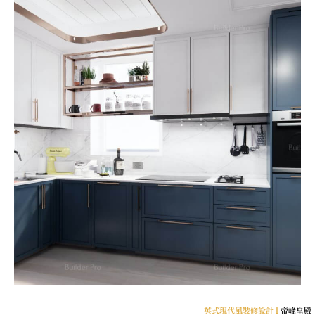
英式現代風裝修設計 l
帝峰皇殿